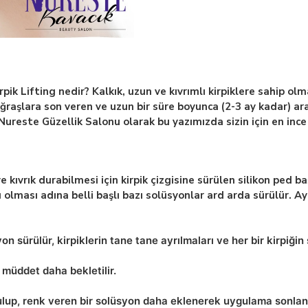
pik Lifting nedir? Kalkık, uzun ve kıvrımlı kirpiklere sahip 
u uğraşlara son veren ve uzun bir süre boyunca (2-3 ay kadar) a
ureste Güzellik Salonu olarak bu yazımızda sizin için en ince a
ve kıvrık durabilmesi için kirpik çizgisine sürülen silikon ped
ü olması adına belli başlı bazı solüsyonlar ard arda sürülür. Ayr
syon sürülür, kirpiklerin tane tane ayrılmaları ve her bir kirpiğ
 müddet daha bekletilir.
rulup, renk veren bir solüsyon daha eklenerek uygulama sonlanı