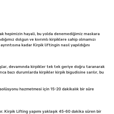
olmak hepimizin hayali, bu yolda denemediğimiz maskara
radığımız dolgun ve kıvrımlı kirpiklere sahip olmamızı
yrıntısına kadar Kirpik liftingin nasıl yapıldığını
 başlar, devamında kirpikler tek tek geriye doğru taranarak
ıca bazı durumlarda kirpikler kirpik bigudisine sarılır, bu
in solüsyonu hazmetmesi için 15-20 dakikalık bir süre
r. Kirpik Lifting yapımı yaklaşık 45-60 dakika süren bir