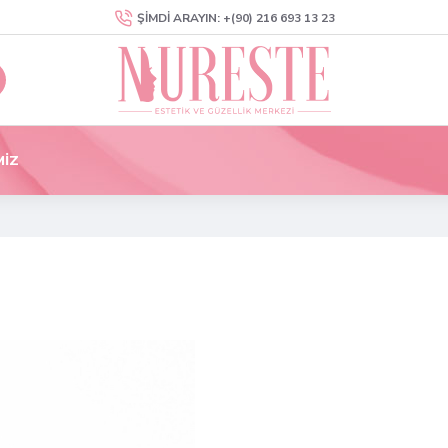
ŞIMDI ARAYIN: +(90) 216 693 13 23
MIZ