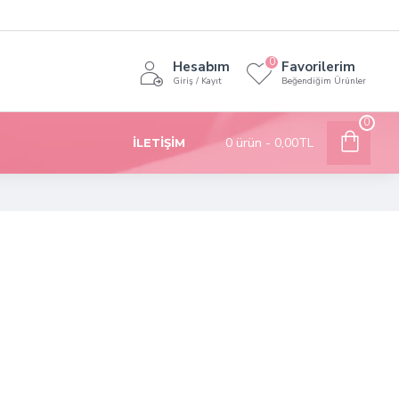
0
Hesabım
Favorilerim
Giriş / Kayıt
Beğendiğim Ürünler
0
0 ürün - 0,00TL
İLETIŞIM